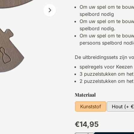
Om uw spel om te bouwe
spelbord nodig
Om uw spel om te bouwen
spelbord nodig.
Om uw spel om te bouwen
persoons spelbord nod
De uitbreidingssets zijn v
spelregels voor Keezen
3 puzzelstukken om het
2 puzzelstukken om het
Maak een keuze voor
Materiaal
Kunststof
Hout (+ €
€
14,95