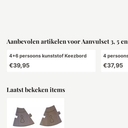
Aanbevolen artikelen voor
Aanvulset 3, 5 e
4+6 persoons kunststof Keezbord
4 persoon
Prijs: 39,95
Prijs: 37,95
€39,95
€37,95
Laatst bekeken items