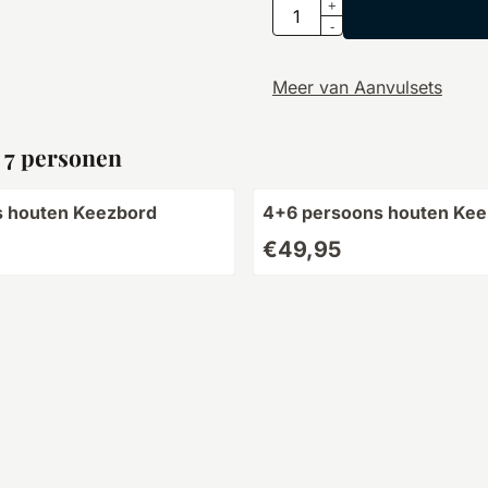
Aantal
+
-
Meer van Aanvulsets
n 7 personen
s houten Keezbord
4+6 persoons houten Kee
Prijs: 49,95
€49,95