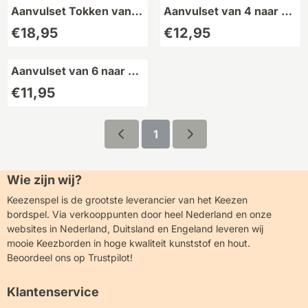
Aanvulset Tokken van 6
Aanvulset van 4 naar 6
naar 8 personen
personen
Prijs: 18,95
Prijs: 12,95
€18,95
€12,95
Aanvulset van 6 naar 8
personen
Prijs: 11,95
€11,95
1
Wie zijn wij?
Keezenspel is de grootste leverancier van het Keezen
bordspel. Via verkooppunten door heel Nederland en onze
websites in Nederland, Duitsland en Engeland leveren wij
mooie Keezborden in hoge kwaliteit kunststof en hout.
Beoordeel ons op Trustpilot!
Klantenservice