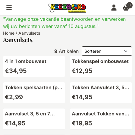
Cookievoorkeuren zijn momenteel gesloten.
0
"Vanwege onze vakantie beantwoorden en verwerken
wij uw berichten weer vanaf 10 augustus."
Home
/
Aanvulsets
Aanvulsets
Sorteermethode
9
Artikelen
4 in 1 ombouwset
Tokkenspel ombouwset
Prijs: 34,95
Prijs: 12,95
€34,95
€12,95
Tokken spelkaarten (per
Tokken Aanvulset 3, 5
stuk)
en 7 personen
Prijs: 2,99
Prijs: 14,95
€2,99
€14,95
Aanvulset 3, 5 en 7
Aanvulset Tokken van 4
personen
naar 6 personen
Prijs: 14,95
Prijs: 19,95
€14,95
€19,95