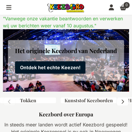
Cookievoorkeuren zijn momenteel gesloten.
0
"Vanwege onze vakantie beantwoorden en verwerken
wij uw berichten weer vanaf 10 augustus."
Het originele Keezbord van Nederland
Ontdek het echte Keezen!
Tokken
Kunststof Keezborden
H
Keezbord over Europa
In steeds meer landen wordt actief Keezbord gespeeld!
Het originele Keezenspel is nu ook in Noorwegen