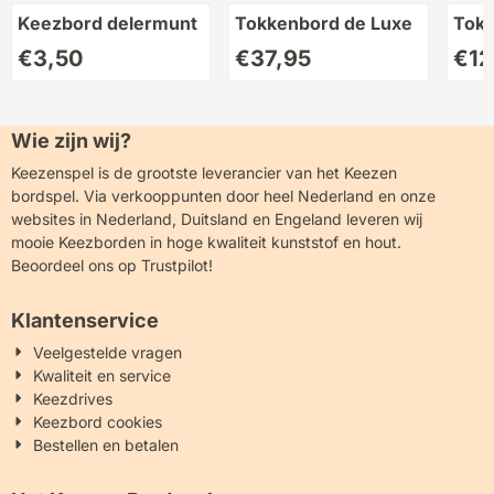
Keezbord delermunt
Tokkenbord de Luxe
Tokk
omb
Prijs: 3,50
Prijs: 37,95
Prijs
€3,50
€37,95
€12
Wie zijn wij?
Keezenspel is de grootste leverancier van het Keezen
bordspel. Via verkooppunten door heel Nederland en onze
websites in Nederland, Duitsland en Engeland leveren wij
mooie Keezborden in hoge kwaliteit kunststof en hout.
Beoordeel ons op Trustpilot!
Klantenservice
Veelgestelde vragen
Kwaliteit en service
Keezdrives
Keezbord cookies
Bestellen en betalen